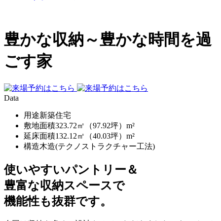
豊かな収納～豊かな時間を過
ごす家
Data
用途
新築住宅
敷地面積
323.72㎡（97.92坪）m²
延床面積
132.12㎡（40.03坪）m²
構造
木造(テクノストラクチャー工法)
使いやすいパントリー＆
豊富な収納スペースで
機能性も抜群です。