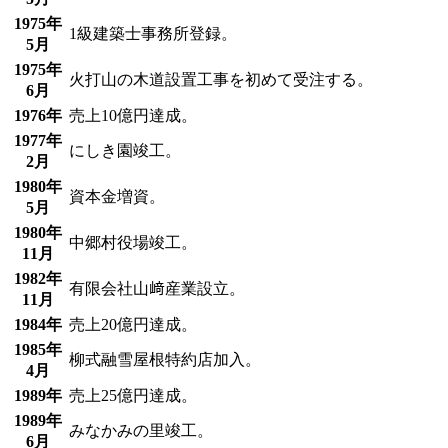
1975年
1級建築士事務所登録。
5月
1975年
火打山の木道設置工事を初めて受注する。
6月
1976年
売上10億円達成。
1977年
にしき園竣工。
2月
1980年
資本金増資。
5月
1980年
中郷村役場竣工。
11月
1982年
有限会社山﨑産業設立。
11月
1984年
売上20億円達成。
1985年
柳式融雪屋根特約店加入。
4月
1989年
売上25億円達成。
1989年
みなかみの里竣工。
6月