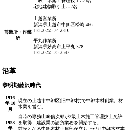
二級土木施工管理技士…6名
宅地建物取引士…2名
上越営業所
新潟県上越市中郷区松崎 466
TEL:0255-74-2816
営業所・作業
所
平丸作業所
新潟県妙高市上平丸 378
TEL:0255-75-3547
沿革
黎明期
藤沢時代
1916
現在の上越市中郷区(旧中郷村)で中郷木材創業。材
年 10
木業を営む。
月
当時の専務山﨑信次郎が2級土木施工管理技士免許
1958
を取得、建設業の請負業務を開始する。
年
前身となる中郷木材土建部が立ち上がり中郷木材本