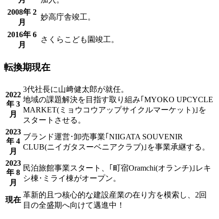
2008年 2
妙高庁舎竣工。
月
2016年 6
さくらこども園竣工。
月
転換期
現在
3代社長に山﨑健太郎が就任。
2022
地域の課題解決を目指す取り組み｢MYOKO UPCYCLE
年 3
MARKET(ミョウコウアップサイクルマーケット)｣を
月
スタートさせる。
2023
ブランド運営･卸売事業｢NIIGATA SOUVENIR
年 4
CLUB(ニイガタスーベニアクラブ)｣を事業承継する。
月
2023
民泊旅館事業スタート、｢町宿Oramchi(オランチ)｣レキ
年 8
シ棟･ミライ棟がオープン。
月
革新的且つ核心的な建設産業の在り方を模索し、2回
現在
目の全盛期へ向けて邁進中！