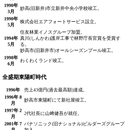
1990年
妙高(旧新井)市立新井中央小学校竣工。
3月
1990年
株式会社エアフォートサービス設立。
5月
住友林業イノスグループ加盟。
1994年
真川(しんかわ)護岸工事で林野庁長官賞を受賞す
5月
る。
妙高市(旧新井市)オールシーズンプール竣工。
1998年
わくわくランド竣工。
6月
全盛期
東陽町時代
1996年
売上43億円(過去最高額)達成。
1996年 8
妙高市東陽町にて新社屋竣工。
月
1997年 2
2代社長に山﨑健吾が就任。
月
2001年 7
パナソニック(旧ナショナル)ビルダーズグループ
月
加入。