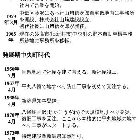
社内で営業を開始。
中郷区藤沢にあった山﨑信次郎自宅敷地内に事務所
1959
を開設、株式会社山﨑建設設立。
年 3月
初代社長に山﨑信次郎が就任。
1965
現在の妙高市(旧新井市)中央町の野本自動車様事務
年
所跡地に事務所を移転。
発展期
中央町時代
1966年
同敷地内で社屋を建て替える。新社屋竣工。
7月
1967年
平丸八幡で地すべり防止工事を初めて受注する。
4月
1968年
新潟県知事登録。
4月
八幡蛇香沢(じゃこうざわ)で大規模地すべり発災。
1970年
復旧工事を受注、ここから本格的に平丸地域の地す
4月
べり工事がスタートする。
1973年
特定建設業新潟県知事許可。
5月