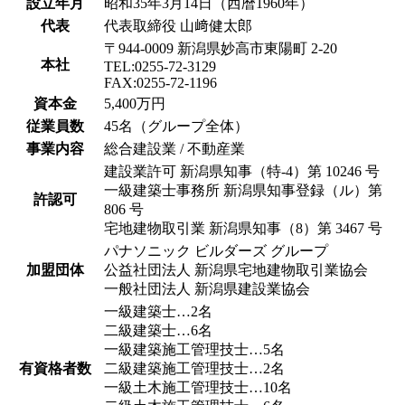
設立年月
昭和35年3月14日（西暦1960年）
代表
代表取締役 山﨑健太郎
〒944-0009 新潟県妙高市東陽町 2-20
本社
TEL:0255-72-3129
FAX:0255-72-1196
資本金
5,400万円
従業員数
45名（グループ全体）
事業内容
総合建設業 / 不動産業
建設業許可 新潟県知事（特-4）第 10246 号
一級建築士事務所 新潟県知事登録（ル）第
許認可
806 号
宅地建物取引業 新潟県知事（8）第 3467 号
パナソニック ビルダーズ グループ
加盟団体
公益社団法人 新潟県宅地建物取引業協会
一般社団法人 新潟県建設業協会
一級建築士…2名
二級建築士…6名
一級建築施工管理技士…5名
有資格者数
二級建築施工管理技士…2名
一級土木施工管理技士…10名