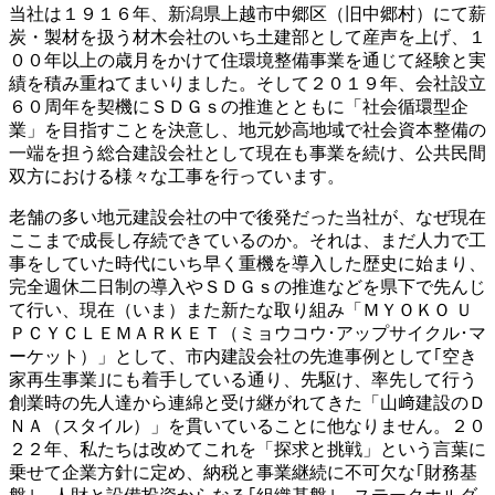
当社は１９１６年、新潟県上越市中郷区（旧中郷村）にて薪
炭・製材を扱う材木会社のいち土建部として産声を上げ、１
００年以上の歳月をかけて住環境整備事業を通じて経験と実
績を積み重ねてまいりました。そして２０１９年、会社設立
６０周年を契機にＳＤＧｓの推進とともに「社会循環型企
業」を目指すことを決意し、地元妙高地域で社会資本整備の
一端を担う総合建設会社として現在も事業を続け、公共民間
双方における様々な工事を行っています。
老舗の多い地元建設会社の中で後発だった当社が、なぜ現在
ここまで成長し存続できているのか。それは、まだ人力で工
事をしていた時代にいち早く重機を導入した歴史に始まり、
完全週休二日制の導入やＳＤＧｓの推進などを県下で先んじ
て行い、現在（いま）また新たな取り組み「ＭＹＯＫＯ Ｕ
ＰＣＹＣＬＥＭＡＲＫＥＴ（ミョウコウ･アップサイクル･マ
ーケット）」として、市内建設会社の先進事例として｢空き
家再生事業｣にも着手している通り、先駆け、率先して行う
創業時の先人達から連綿と受け継がれてきた「山﨑建設のＤ
ＮＡ（スタイル）」を貫いていることに他なりません。２０
２２年、私たちは改めてこれを「探求と挑戦」という言葉に
乗せて企業方針に定め、納税と事業継続に不可欠な｢財務基