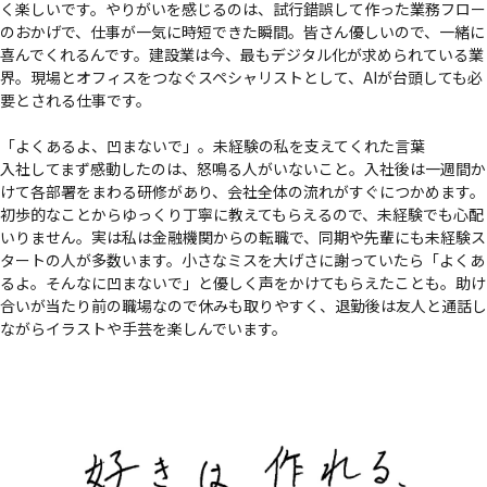
く楽しいです。やりがいを感じるのは、試行錯誤して作った業務フロー
のおかげで、仕事が一気に時短できた瞬間。皆さん優しいので、一緒に
喜んでくれるんです。建設業は今、最もデジタル化が求められている業
界。現場とオフィスをつなぐスペシャリストとして、
AIが台頭しても必
要とされる仕事
です。
「よくあるよ、凹まないで」。未経験の私を支えてくれた言葉
入社してまず感動したのは、
怒鳴る人がいない
こと。入社後は一週間か
けて各部署をまわる研修があり、会社全体の流れがすぐにつかめます。
初歩的なことからゆっくり丁寧に教えてもらえる
ので、未経験でも心配
いりません。実は私は金融機関からの転職で、同期や先輩にも
未経験ス
タートの人が多数
います。小さなミスを大げさに謝っていたら「よくあ
るよ。そんなに凹まないで」と優しく声をかけてもらえたことも。助け
合いが当たり前の職場なので
休みも取りやすく
、退勤後は友人と通話し
ながらイラストや手芸を楽しんでいます。